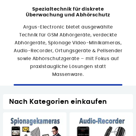
Spezialtechnik für diskrete
Überwachung und Abhörschutz
Produkte Ansehen >
Argus-Electronic bietet ausgewählte
Technik für
GSM Abhörgeräte
,
verdeckte
Abhörgeräte
,
Spionage Video-Minikameras
,
Audio-Recorder
,
Ortungsgeräte & Peilsender
sowie
Abhörschutzgeräte
– mit Fokus auf
praxistaugliche Lösungen statt
Massenware.
Nach Kategorien einkaufen